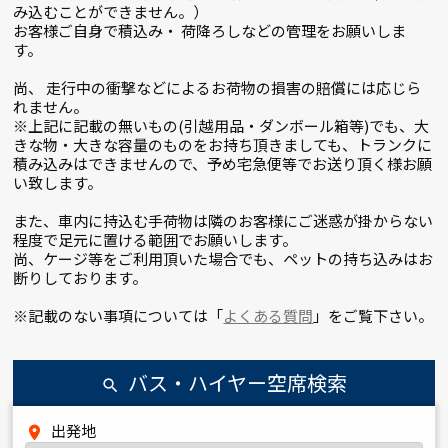
み込むことができません。）
お客様ご自身で積込み・ 荷降ろしなどの管理をお願いしま
す。
尚、 走行中の衝撃などによるお荷物の損害の賠償には応じら
れません。
※上記に記載の無いもの(引越用品・ダンボール箱等)でも、大
きな物・大きな容量のものをお持ち頂きましても、トランクに
積み込みはできませんので、予め宅急便等でお送り頂く様お願
い致します。
また、車内に持込む手荷物は隣のお客様にご迷惑が掛からない
程度で足元に置ける範囲でお願いします。
尚、ケージ等をご利用頂いた場合でも、ペットの持ち込みはお
断りしております。
※記載のない事項については「
よくある質問
」をご覧下さい。
バス・ハイヤー空席検索
search
出発地
place