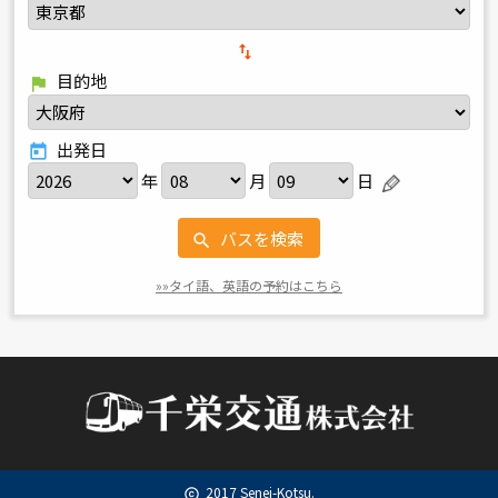
import_export
目的地
flag
出発日
today
年
月
日
バスを検索
search
»»タイ語、英語の予約はこちら
2017 Senei-Kotsu.
copyright