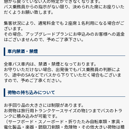
憩から戻っていない人の特定ができなくなります。
バス乗務員からの指示がない限り、決められた席にお座りいた
だくようお願い致します。
集客状況により、通常料金でも２座席１名利用になる場合がご
ざいます。
その場合、アップグレードプランにお申込みのお客様への返金
はございませんので、予めご了承下さい。
車内禁酒・禁煙
全車バス車内は、禁酒・禁煙となっております。
お守りいただけない場合、出発後でもバス乗務員の判断によ
り、途中のSAなどでバスから下りていただく場合もございま
すので、予めご了承ください。
荷物の持ち込みについて
お手回り品の大きさには制限があります。
お荷物は旅行用トランクケースサイズの物1つまでバスのトラ
ンクに積み込みが可能です。
（サーフボード・スノーボード・折りたたみ自転車類・家具・
電化製品・楽器・銃砲刀剣類・危険物・その他大きい荷物は積