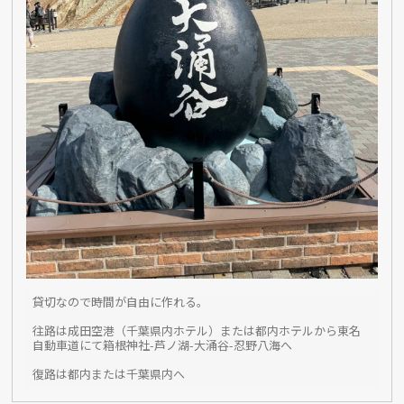
貸切なので時間が自由に作れる。
往路は成田空港（千葉県内ホテル）または都内ホテルから東名
自動車道にて箱根神社-芦ノ湖-大涌谷-忍野八海へ
復路は都内または千葉県内へ