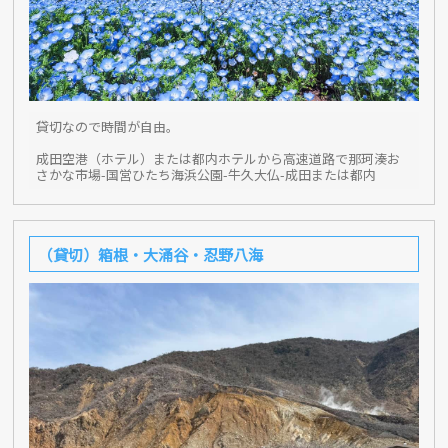
貸切なので時間が自由。
成田空港（ホテル）または都内ホテルから高速道路で那珂湊お
さかな市場-国営ひたち海浜公園-牛久大仏-成田または都内
（貸切）箱根・大涌谷・忍野八海