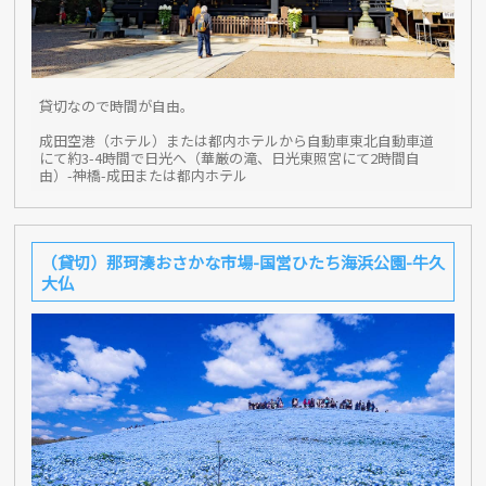
貸切なので時間が自由。
成田空港（ホテル）または都内ホテルから自動車東北自動車道
にて約3-4時間で日光へ（華厳の滝、日光東照宮にて2時間自
由）-神橋-成田または都内ホテル
（貸切）那珂湊おさかな市場-国営ひたち海浜公園-牛久
大仏