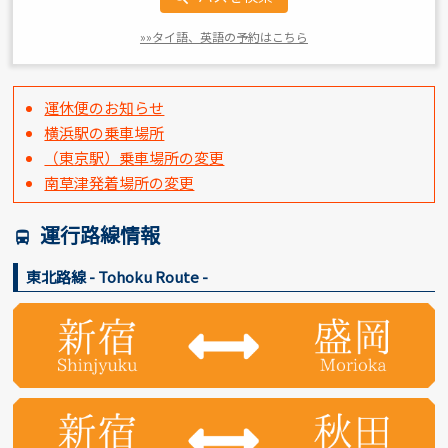
»»タイ語、英語の予約はこちら
運休便のお知らせ
横浜駅の乗車場所
（東京駅）乗車場所の変更
南草津発着場所の変更
運行路線情報
directions_bus
東北路線 - Tohoku Route -