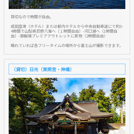
貸切なので時間が自由。
成田空港（ホテル）または都内ホテルから中央自動車道にて約3-
4時間で山梨県忍野八海へ（１時間自由）-河口湖へ（1時間自
由）-御殿場プレミアアウトレットに買物（2時間自由）
晴れていれば各フリータイムの場所から富士山が撮影できます。
（貸切）日光（東照宮・神橋）