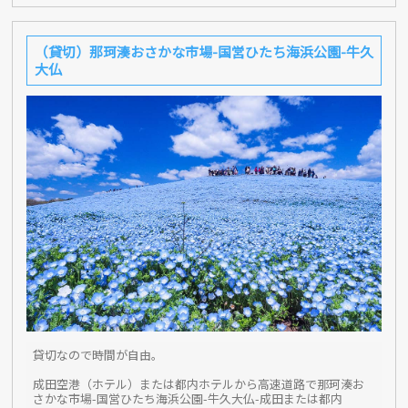
（貸切）那珂湊おさかな市場-国営ひたち海浜公園-牛久
大仏
貸切なので時間が自由。
成田空港（ホテル）または都内ホテルから高速道路で那珂湊お
さかな市場-国営ひたち海浜公園-牛久大仏-成田または都内