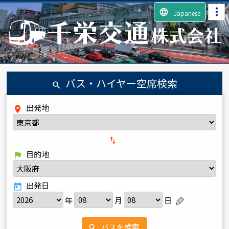
language
Japanese
バス・ハイヤー空席検索
search
出発地
place
import_export
目的地
flag
出発日
today
年
月
日
バスを検索
search