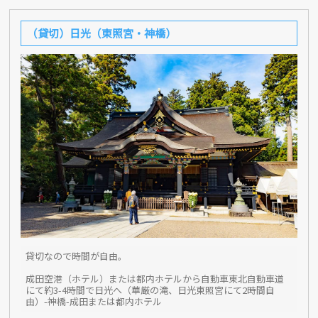
（貸切）日光（東照宮・神橋）
貸切なので時間が自由。
成田空港（ホテル）または都内ホテルから自動車東北自動車道
にて約3-4時間で日光へ（華厳の滝、日光東照宮にて2時間自
由）-神橋-成田または都内ホテル