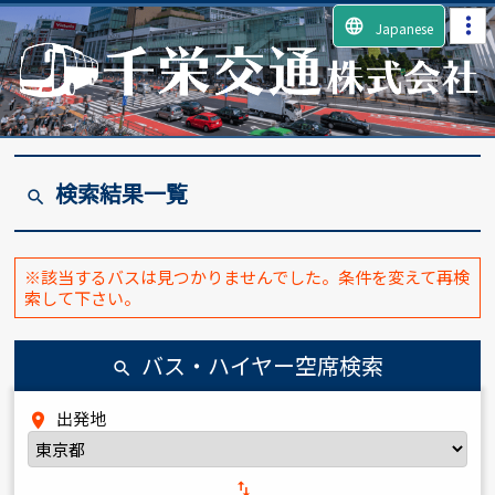
language
Japanese
検索結果一覧
search
※該当するバスは見つかりませんでした。条件を変えて再検
索して下さい。
バス・ハイヤー空席検索
search
出発地
place
import_export