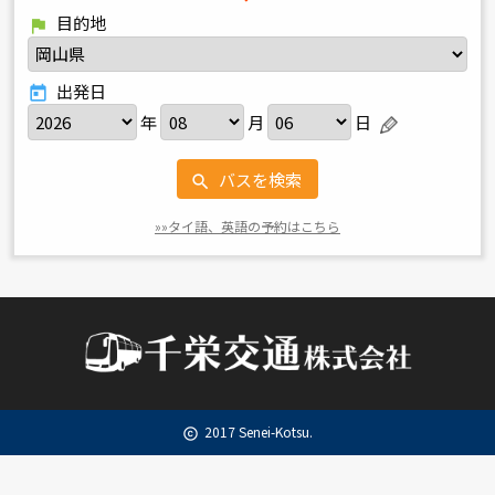
目的地
flag
出発日
today
年
月
日
バスを検索
search
»»タイ語、英語の予約はこちら
2017 Senei-Kotsu.
copyright