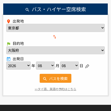
バス・ハイヤー空席検索
search
出発地
place
import_export
目的地
flag
出発日
today
年
月
日
バスを検索
search
»»タイ語、英語の予約はこちら