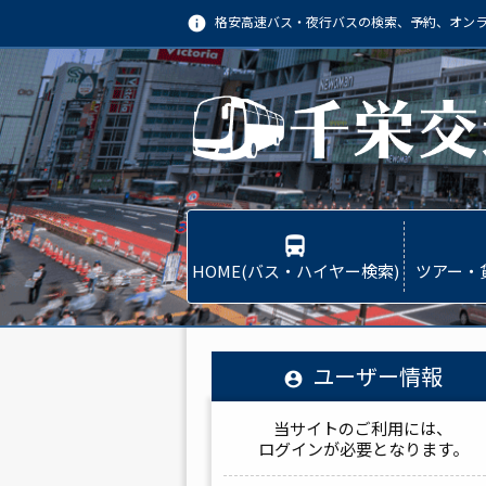
格安高速バス・夜行バスの検索、予約、オン
info
directions_bus
HOME(バス・ハイヤー検索)
ツアー・
ユーザー情報
account_circle
当サイトのご利用には、
ログインが必要となります。