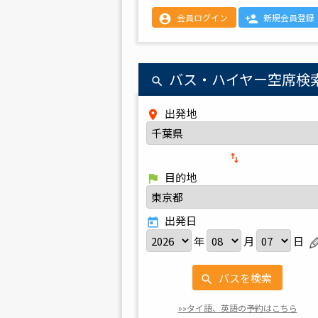
会員ログイン
新規会員登録
account_circle
person_add
バス・ハイヤー空席検
search
出発地
place
import_export
目的地
flag
出発日
today
年
月
日
バスを検索
search
»»タイ語、英語の予約はこちら