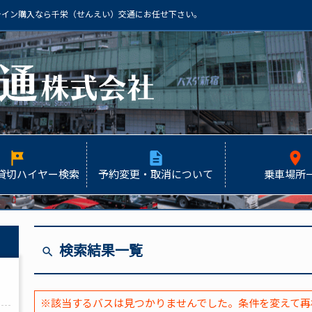
ライン購入なら千栄（せんえい）交通にお任せ下さい。
tour
description
place
貸切ハイヤー検索
予約変更・取消について
乗車場所
検索結果一覧
search
※該当するバスは見つかりませんでした。条件を変えて再