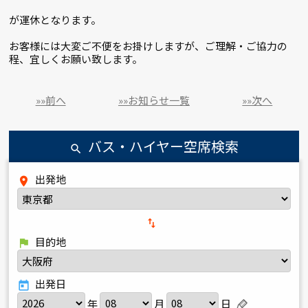
が運休となります。
お客様には大変ご不便をお掛けしますが、ご理解・ご協力の
程、宜しくお願い致します。
»»前へ
»»お知らせ一覧
»»次へ
バス・ハイヤー空席検索
search
出発地
place
import_export
目的地
flag
出発日
today
年
月
日