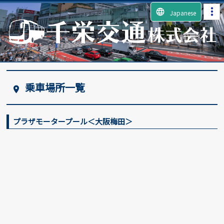
language
Japanese
乗車場所一覧
place
プラザモータープール＜大阪梅田＞