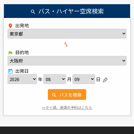
バス・ハイヤー空席検索
search
出発地
place
import_export
目的地
flag
出発日
today
年
月
日
バスを検索
search
»»タイ語、英語の予約はこちら